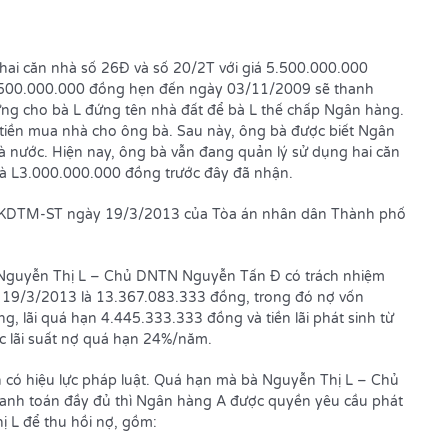
ai căn nhà số 26Đ và số 20/2T với giá 5.500.000.000
2.500.000.000 đồng hẹn đến ngày 03/11/2009 sẽ thanh
ng cho bà L đứng tên nhà đất để bà L thế chấp Ngân hàng.
 tiền mua nhà cho ông bà. Sau này, ông bà được biết Ngân
à nước. Hiện nay, ông bà vẫn đang quản lý sử dụng hai căn
o bà L3.000.000.000 đồng trước đây đã nhận.
/KDTM-ST ngày 19/3/2013 của Tòa án nhân dân Thành phố
 Nguyễn Thị L – Chủ DNTN Nguyễn Tấn Đ có trách nhiệm
 19/3/2013 là 13.367.083.333 đồng, trong đó nợ vốn
, lãi quá hạn 4.445.333.333 đồng và tiền lãi phát sinh từ
c lãi suất nợ quá hạn 24%/năm.
n có hiệu lực pháp luật. Quá hạn mà bà Nguyễn Thị L – Chủ
nh toán đầy đủ thì Ngân hàng A được quyền yêu cầu phát
ị L để thu hồi nợ, gồm: