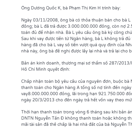
Ông Dương Quốc K, bà Phạm Thị Kim H trình bày:
Ngày 03/11/2008, ông bà có thỏa thuận bán cho bà L h
đồng; bà L đã trả được 3.000.000.000 đồng, còn nợ 
toán đủ để nhận nhà. Bà L yêu cầu ông bà ký công chứ
Sau khi vay được tiền từ Ngân hàng, bà L không trả đủ
hàng đã cho bà L vay số tiền vượt quá quy định của Nh
nhà này, ông bà đề nghị được lấy lại nhà và trả lại ch
Bản án kinh doanh, thương mại sơ thẩm số 287/2013
Hồ Chí Minh quyết định:
Chấp nhận toàn bộ yêu cầu của nguyên đơn, buộc bà
thanh toán cho Ngân hàng A tổng số nợ tính đến ngày
vay8.000.000.000 đồng, lãi trong hạn 921.750.000 đồng
ngày 20/3/2013 cho đến ngày trả hết vốn vay theo mứ
Thời hạn thanh toán trong vòng 6 tháng sau khi bản á
DNTN Nguyễn Tấn Đ không thanh toán hoặc không tha
mãi tài sản đã thế chấp là hai nhà đất của bà Nguyễn Th