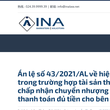
Skip
热线 : 024.39.9999.39 | 邮箱: info@inalaw.net
to
content
Án lệ số 43/2021/AL về hiệ
trong trường hợp tài sản th
chấp nhận chuyển nhượng 
thanh toán đủ tiền cho bên