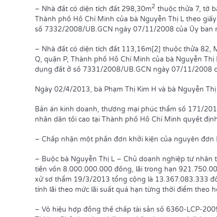
2
– Nhà đất có diện tích đất 298,30m
thuộc thửa 7, tờ b
Thành phố Hồ Chí Minh của bà Nguyễn Thị L theo giấ
số 7332/2008/UB.GCN ngày 07/11/2008 của Ủy ban n
– Nhà đất có diện tích đất 113,16m[2] thuộc thửa 82, 
Q, quận P, Thành phố Hồ Chí Minh của bà Nguyễn Thị 
dụng đất ở số 7331/2008/UB.GCN ngày 07/11/2008 củ
Ngày 02/4/2013, bà Phạm Thị Kim H và bà Nguyễn Thị
Bản án kinh doanh, thương mại phúc thẩm số 171/2
nhân dân tối cao tại Thành phố Hồ Chí Minh quyết địn
– Chấp nhận một phần đơn khởi kiện của nguyên đơn 
– Buộc bà Nguyễn Thị L – Chủ doanh nghiệp tư nhân 
tiền vốn 8.000.000.000 đồng, lãi trong hạn 921.750.0
xử sơ thẩm 19/3/2013 tổng cộng là 13.367.083.333 đồ
tính lãi theo mức lãi suất quá hạn từng thời điểm theo 
– Vô hiệu hợp đồng thế chấp tài sản số 6360-LCP-20