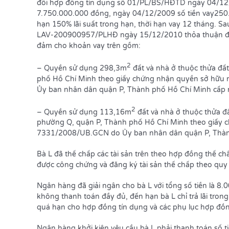
đổi hợp đồng tín dụng số 01/PL/BS/HĐTD ngày 04/12/
7.750.000.000 đồng, ngày 04/12/2009 số tiền vay250.0
hạn 150% lãi suất trong hạn, thời hạn vay 12 tháng. S
LAV-200900957/PLHĐ ngày 15/12/2010 thỏa thuận điều 
đảm cho khoản vay trên gồm:
2
– Quyền sử dụng 298,3m
đất và nhà ở thuộc thửa đất
phố Hồ Chí Minh theo giấy chứng nhận quyền sở hữu
Ủy ban nhân dân quận P, Thành phố Hồ Chí Minh cấp 
2
– Quyền sử dụng 113,16m
đất và nhà ở thuộc thửa đấ
phường Q, quận P, Thành phố Hồ Chí Minh theo giấy 
7331/2008/UB.GCN do Ủy ban nhân dân quận P, Thành
Bà L đã thế chấp các tài sản trên theo hợp đồng thế
được công chứng và đăng ký tài sản thế chấp theo quy 
Ngân hàng đã giải ngân cho bà L với tổng số tiền là 8
không thanh toán đầy đủ, đến hạn bà L chỉ trả lãi tr
quá hạn cho hợp đồng tín dụng và các phụ lục hợp đồ
Ngân hàng khởi kiện yêu cầu bà L phải thanh toán số 