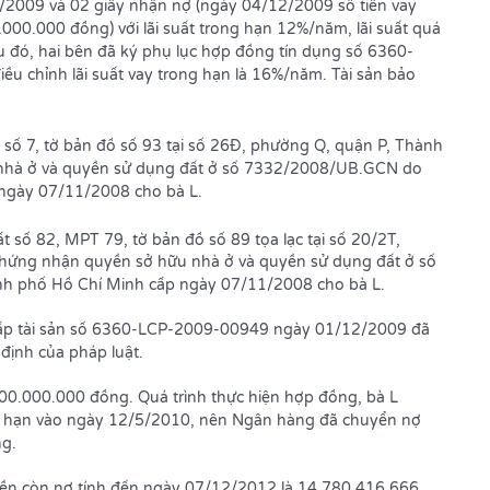
2009 và 02 giấy nhận nợ (ngày 04/12/2009 số tiền vay
00.000 đồng) với lãi suất trong hạn 12%/năm, lãi suất quá
au đó, hai bên đã ký phụ lục hợp đồng tín dụng số 6360-
chỉnh lãi suất vay trong hạn là 16%/năm. Tài sản bảo
 số 7, tờ bản đồ số 93 tại số 26Đ, phường Q, quận P, Thành
 nhà ở và quyền sử dụng đất ở số 7332/2008/UB.GCN do
ngày 07/11/2008 cho bà L.
t số 82, MPT 79, tờ bản đồ số 89 tọa lạc tại số 20/2T,
chứng nhận quyền sở hữu nhà ở và quyền sử dụng đất ở số
 phố Hồ Chí Minh cấp ngày 07/11/2008 cho bà L.
 chấp tài sản số 6360-LCP-2009-00949 ngày 01/12/2009 đã
định của pháp luật.
.000.000.000 đồng. Quá trình thực hiện hợp đồng, bà L
ong hạn vào ngày 12/5/2010, nên Ngân hàng đã chuyển nợ
ng.
tiền còn nợ tính đến ngày 07/12/2012 là 14.780.416.666