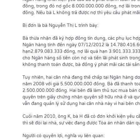
đồng, trong đó nợ gốc 8.000.000.000 đồng, nợ lãi tro
đồng. Nếu bà L không trả được nợ thì yêu cầu phát mãi 
Bị đơn là bà Nguyễn Thị L trình bày:
Bà thừa nhận đã ký hợp đồng tín dụng, các phụ lục hợp
Ngân hàng tính đến ngày 07/12/2012 là 14.780.416.6
hạn2.879.083.333 đồng, nợ lãi quá hạn 3.901.333.333
cho Ngân hàng số tiền còn nợ và tiền lãi phát sinh tro
không thanh toán được, bà đồng ý phát mãi các tài sản
Tuy nhiên, hai căn nhà đang thế chấp tại Ngân hàng 
năm 2008 với giá 5.500.000.000 đồng. Bà đã thanh to
2.500.000.000 đồng. Hai bên đã làm thủ tục mua bán đ
quyền trên giấy chứng nhận quyền sở hữu nhà ở và quyề
vẫn đang quản lý sử dụng hai căn nhà này vì hai bên ch
Cuối năm 2010, ông K, bà H đã có đơn khởi kiện yêu cầ
thì sẽ đòi lại nhà, sự việc đang được Tòa án nhân dân q
Người có quyền lợi, nghĩa vụ liên quan: