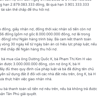
ng hạn 2.879.083.333 đồng, lãi quá hạn 3.901.333.333
tài sản thế chấp để thu hồi nợ.
 đồng, giấy nhận nợ, đồng thời xác nhận số tiền còn nợ
66 đồng (gồm nợ gốc 8.000.000.000 đồng, nợ lãi trong
 đồng) như Ngân hàng trình bày. Bà cam kết thanh toán
ng vòng 30 ngày kể từ ngày bản án có hiệu lực pháp luật; nếu
 thế chấp để Ngân hàng thu hồi nợ.
do bà mua của ông Dương Quốc K, bà Phạm Thị Kim H vào
án được 3.000.000.000 đồng, còn nợ ông K, bà H
ầy đủ theo quy định của pháp luật và bà đã đứng tên chủ
n sử dụng đất ở đối với các nhà đất nêu trên, ông K, bà H
ưa thực hiện việc giao nhận nhà.
u bà thanh toán số tiền nợ nêu trên, nếu bà không trả được
uận Tân Phú giải quyết.