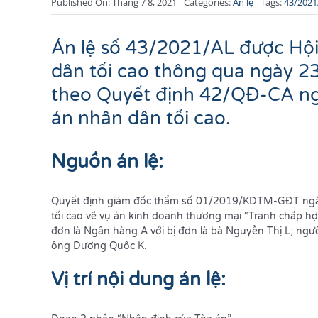
Published On: Tháng 7 8, 2021
Categories:
Án lệ
Tags:
43/2021
Án lệ số 43/2021/AL được Hộ
dân tối cao thông qua ngày 
theo Quyết định 42/QĐ-CA n
án nhân dân tối cao.
Nguồn án lệ:
Quyết định giám đốc thẩm số 01/2019/KDTM-GĐT ngà
tối cao về vụ án kinh doanh thương mại “Tranh chấp h
đơn là Ngân hàng A với bị đơn là bà Nguyễn Thị L; ngườ
ông Dương Quốc K.
Vị
trí nội dung án lệ: