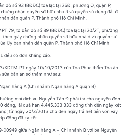
ản đồ số 93 (BĐĐC) tọa lạc tại 26Đ, phường Q, quận P,
y chứng nhận quyền sở hữu nhà ở và quyền sử dụng đất ở
hân dân quận P, Thành phố Hồ Chí Minh.
MPT 79, tờ bản đồ số 89 (BĐĐC) tọa lạc tại 20/2T, phường
L theo giấy chứng nhận quyền sở hữu nhà ở và quyền sử
a Ủy ban nhân dân quận P, Thành phố Hồ Chí Minh.
 L đều có đơn kháng cáo.
013/KDTM-PT ngày 10/10/2013 của Tòa Phúc thẩm Tòa án
h sửa bản án sơ thẩm như sau:
Ngân hàng A (Chi nhánh Ngân hàng A quận B).
thương mại dịch vụ Nguyễn Tấn Đ phải trả cho nguyên đơn
00 đồng, lãi quá hạn 4.445.333.333 đồng tính đến ngày xét
ng; từ ngày 20/3/2013 cho đến ngày trả hết tiền vốn vay
hợp đồng đã ký kết.
09-00949 giữa Ngân hàng A – Chi nhánh B với bà Nguyễn