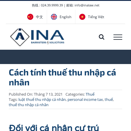
Skip
热线 : 024.39.9999.39 | 邮箱: info@inalaw.net
to
中文
English
Tiếng Việt
content
Cách tính thuế thu nhập cá
nhân
Published On: Tháng 7 13, 2021
Categories:
Thuế
Tags:
luật thuế thu nhập cá nhân
,
personal income tax
,
thuế
,
thuế thu nhập cá nhân
Đối với cá nhân cư trú