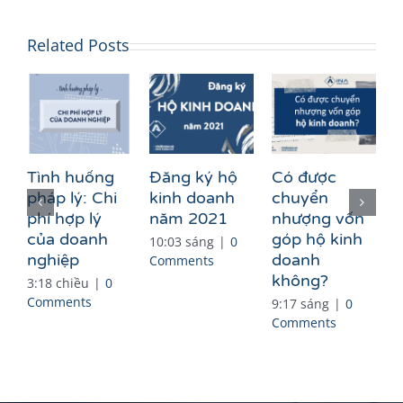
Related Posts
G
Tình huống
Đăng ký hộ
Có được
t
pháp lý: Chi
kinh doanh
chuyển
t
phí hợp lý
năm 2021
nhượng vốn
đ
của doanh
góp hộ kinh
10:03 sáng
|
0
nghiệp
doanh
Comments
1
không?
3:18 chiều
|
0
C
Comments
9:17 sáng
|
0
Comments